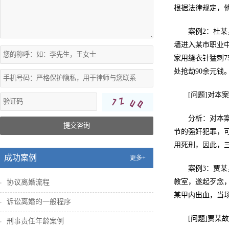
根据法律规定，
案例2：杜某
墙进入某市职业
家用缝衣针猛刺7
处抢劫90余元
[问题]对本
分析：对本
提交咨询
节的强奸犯罪，
用死刑，因此，
成功案例
更多+
案例3：贾某
教室，遂起歹念
协议离婚流程
某甲­内出血，当
诉讼离婚的一般程序
[问题]贾某
刑事责任年龄案例