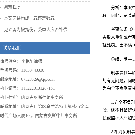
离婚程序
分析：本案中
段。因此，贾某故
本案习某构成一罪还是数罪
考察法条《中
见义勇为被捅伤，受益人应否补偿
害致人重伤或者
轻处罚。因不满
联系我们
总结：刑事
律师姓名：李艳华律师
手机号码：13030443330
刑事责任年
邮箱地址：67528529@qq.com
的有无问题，同
执业证号：1152220131267161
为完全不负刑责
执业律所：内蒙古奥斯律师事务所
1.完全不负
联系地址：内蒙古自治区乌兰浩特市都林街金泽
段，还不具备辨
时代广场大厦10层 内蒙古奥斯律师事务所
长或监护人严加
2.相对负刑