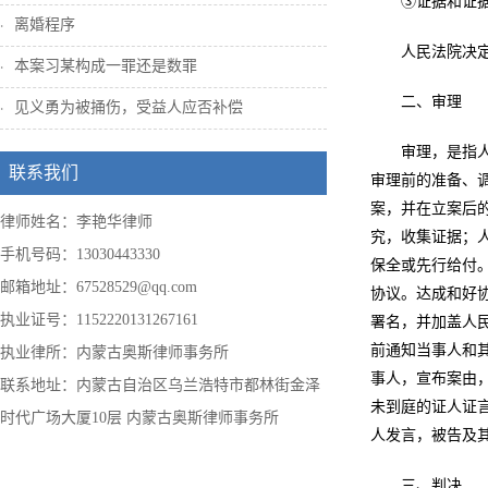
③证据和证
离婚程序
人民法院决
本案习某构成一罪还是数罪
二、审理
见义勇为被捅伤，受益人应否补偿
审理，是指
联系我们
审理前的准备、
案，并在立案后
律师姓名：李艳华律师
究，收集证据；
手机号码：13030443330
保全或先行给付
邮箱地址：67528529@qq.com
协议。达成和好
执业证号：1152220131267161
署名，并加盖人
前通知当事人和
执业律所：内蒙古奥斯律师事务所
事人，宣布案由
联系地址：内蒙古自治区乌兰浩特市都林街金泽
未到庭的证人证
时代广场大厦10层 内蒙古奥斯律师事务所
人发言，被告及其
三、判决